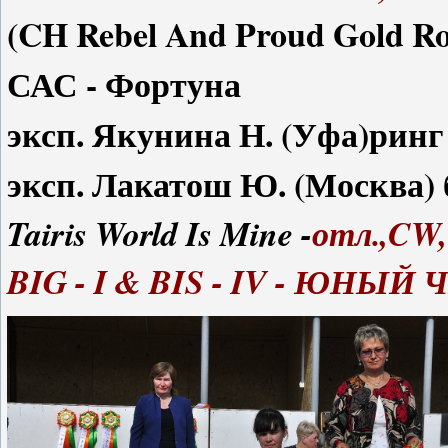
(CH Rebel And Proud Gold Roc
САС - Фортуна
эксп. Якунина Н. (Уфа)ринг
эксп. Лакатош Ю. (Москва) 
Tairis World Is Mine -
отл.,CW,
BIG - I & BIS - IV - ЮНЫ