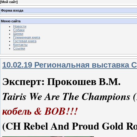
[
Мой сайт
]
Форма входа
Меню сайта
Новости
Собаки
Щенки
Племенная книга
Гостевая книга
Контакты
Ссылки
10.02.19 Региональная выставка С
Эксперт: Прокошев В.М.
Tairis We Are The Champions (
кобель & BOB!!!
(CH Rebel And Proud Gold Roc