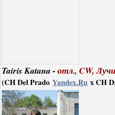
Tairis Katana -
отл., CW, Луч
(CH Del Prado
Yandex.Ru
x CH Dar